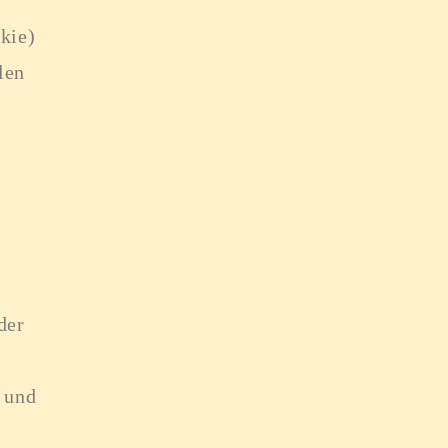
kie)
len
der
 und