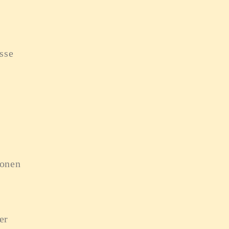
sse
sonen
er