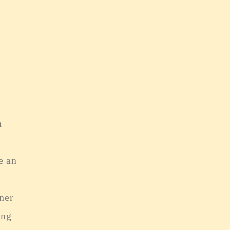
n
e an
ner
ung