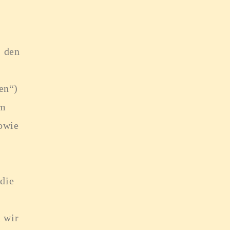
, den
en“)
hm
owie
 die
 wir