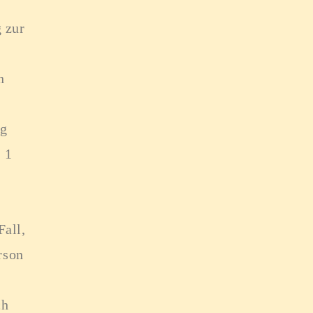
 zur
n
ng
. 1
Fall,
rson
ch