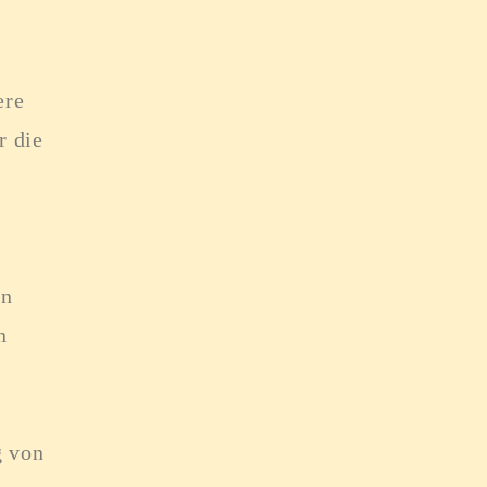
ere
r die
.
en
n
g von