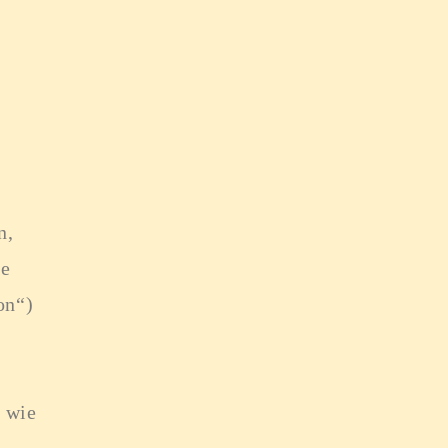
n,
re
on“)
 wie